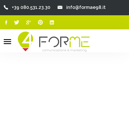
+39 080.531.23.30
info@formae98.it
Home
Chi Siamo
Search
o
Servizi
Portfolio
Clienti
Blog
Contatti