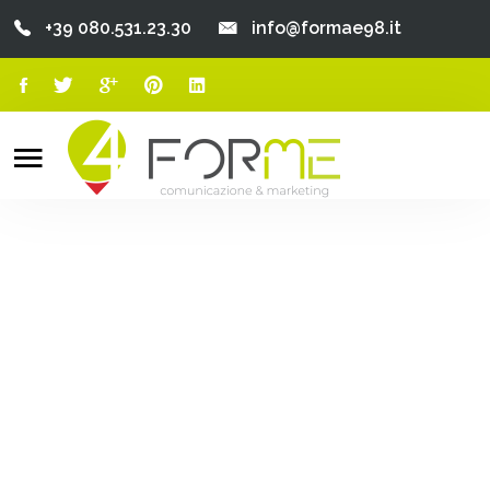
+39 080.531.23.30
info@formae98.it
Home
Chi Siamo
Search
o
Servizi
Portfolio
Clienti
Blog
Contatti