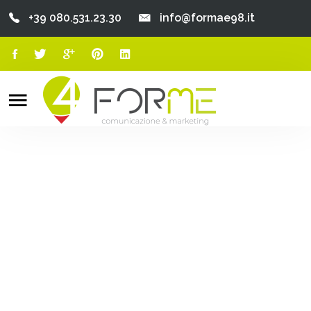
+39 080.531.23.30
info@formae98.it
Home
Chi Siamo
Search
o
Servizi
Portfolio
Clienti
Blog
Contatti