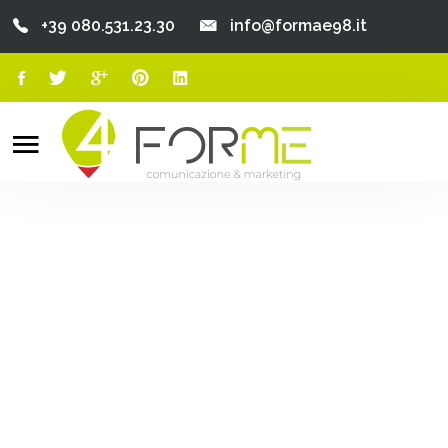
+39 080.531.23.30
info@formae98.it
Home
Chi Siamo
Search
o
Servizi
Portfolio
Clienti
Blog
Contatti