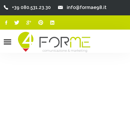
+39 080.531.23.30
info@formae98.it
Home
Chi Siamo
Search
o
Servizi
Portfolio
Clienti
Blog
Contatti