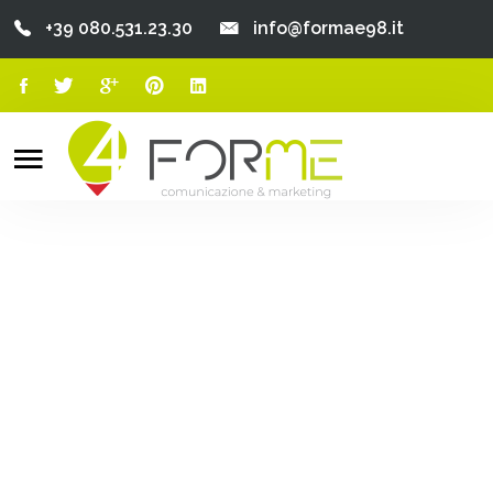
+39 080.531.23.30
info@formae98.it
Home
Chi Siamo
Search
o
Servizi
Portfolio
Clienti
Blog
Contatti