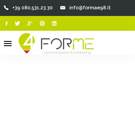
+39 080.531.23.30
info@formae98.it
Home
Chi Siamo
Search
o
Servizi
Portfolio
Clienti
Blog
Contatti