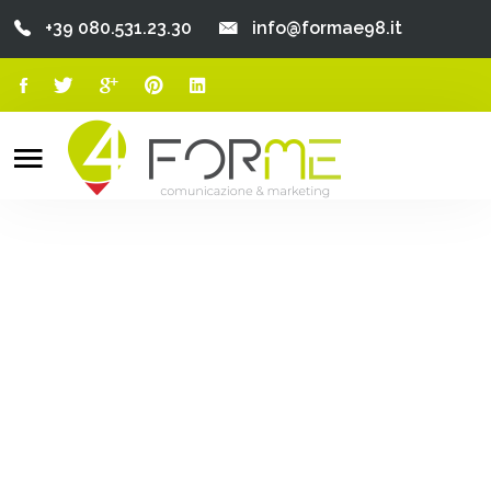
+39 080.531.23.30
info@formae98.it
Home
Chi Siamo
Search
o
Servizi
Portfolio
Clienti
Blog
Contatti