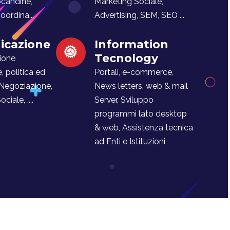
ocandine,
Marketing Sociale,
ordina...
Advertising, SEM, SEO ...
cazione
Information
Tecnology
ione
e, politica ed
Portali, e-commerce,
 Negoziazione,
News letters, web & mail
iale, ....
Server, Sviluppo
programmi lato desktop
& web, Assistenza tecnica
ad Enti e Istituzioni