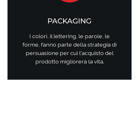
SOCIAL MEDIA
MARKETING
Come questi nuovi media
interagiscono con i consumatori?
Come interagire con clienti/utenti
al fine di produrre fidelizzazione?
Come comporre la strategia di
comunicazione per ottenere i
risultati sperati?