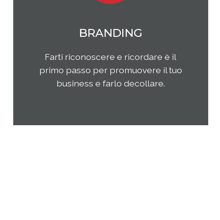
MARKETING
Qual è il tuo rapporto con i clienti e
come questi ultimi percepiscono la
tua impresa e i tuoi prodotti o
servizi? Come puoi migliorare la tua
presenza sul tuo mercato di
riferimento?