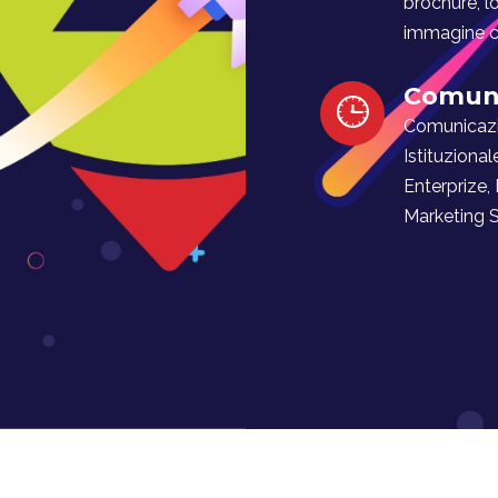
brochure, l
immagine co
Comuni
Comunicaz
Istituzional
Enterprize,
Marketing Soc