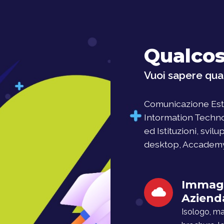
Qualcos
Vuoi sapere qual
Comunicazione Este
Intormation Techno
ed Istituzioni, svil
desktop, Accademy, 
Immag
Aziend
Isologo, man