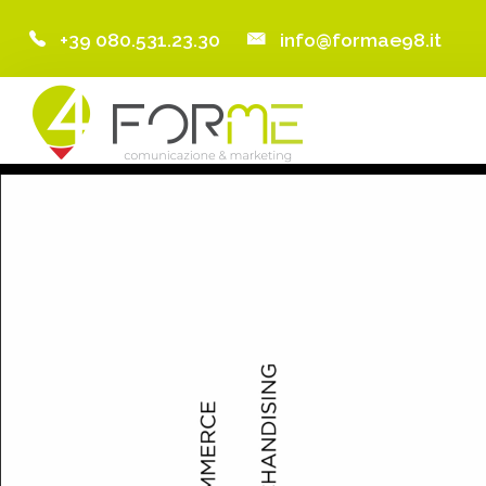
+39 080.531.23.30
info@formae98.it
Home
Chi Siamo
Servizi
Portfolio
Clienti
Blog
Contatti