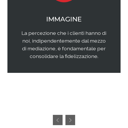
WEB MARKETING
Il web continua ad essere una
frontiera non facilmente
raggiungibile perchè considerata
semplice ed immediata. Avere
successo, però, richiedete sia un'
attenta analisi che una specifica
pianificazione delle attività.