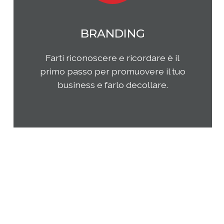
MARKETING
Qual è il tuo rapporto con i clienti e
come questi ultimi percepiscono la
tua impresa e i tuoi prodotti o
servizi? Come puoi migliorare la tua
presenza sul tuo mercato di
riferimento?