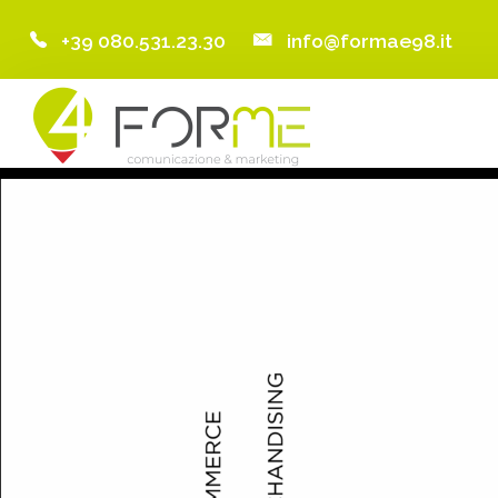
+39 080.531.23.30
info@formae98.it
Home
Chi Siamo
Servizi
Portfolio
Clienti
Blog
Contatti