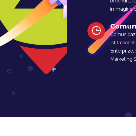
brochure, l
immagine co
Comuni
Comunicaz
Istituzional
Enterprize,
Marketing Soc