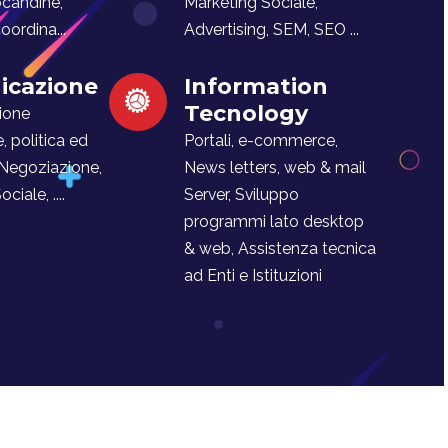
ocandine,
Marketing Sociale,
ordina...
Advertising, SEM, SEO ...
cazione
Information
Tecnology
ione
e, politica ed
Portali, e-commerce,
 Negoziazione,
News letters, web & mail
iale, ....
Server, Sviluppo
programmi lato desktop
& web, Assistenza tecnica
ad Enti e Istituzioni