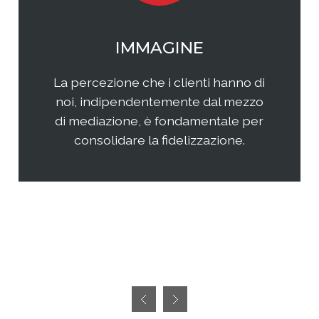
WEB MARKETING
Il web continua ad essere una
frontiera non facilmente
raggiungibile perchè considerata
semplice ed immediata. Avere
successo, però, richiedete sia un'
attenta analisi che una specifica
pianificazione delle attività.