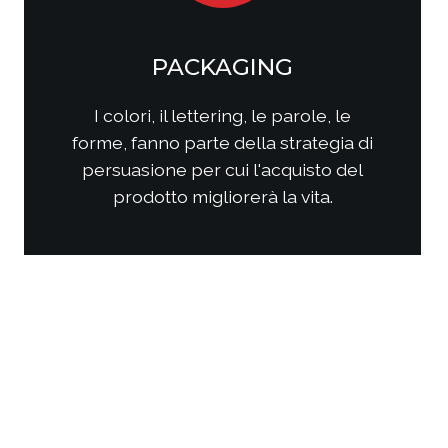
SOCIAL MEDIA
MARKETING
Come questi nuovi media
interagiscono con i consumatori?
Come interagire con clienti/utenti
al fine di produrre fidelizzazione?
Come comporre la strategia di
comunicazione per ottenere i
risultati sperati?