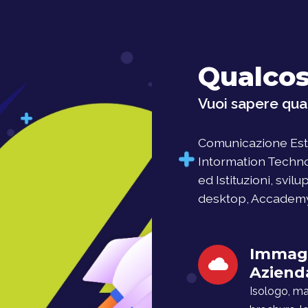
Qualcos
Vuoi sapere qual
Comunicazione Este
Intormation Techno
ed Istituzioni, svil
desktop, Accademy, 
Immag
Aziend
Isologo, man