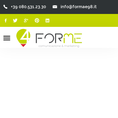
+39 080.531.23.30
info@formae98.it
Home
Chi Siamo
Search
o
Servizi
Portfolio
Clienti
Blog
Contatti