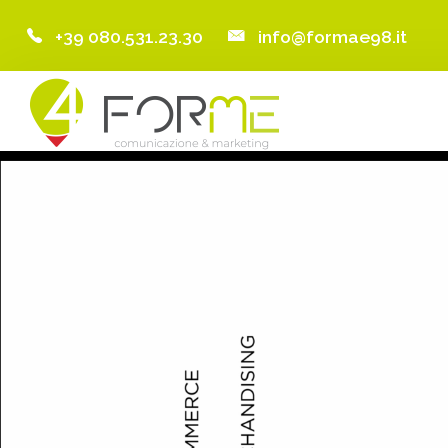
+39 080.531.23.30
info@formae98.it
Home
Chi Siamo
Servizi
Portfolio
Clienti
Blog
Contatti