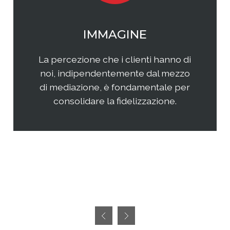
WEB MARKETING
Il web continua ad essere una
frontiera non facilmente
raggiungibile perchè considerata
semplice ed immediata. Avere
successo, però, richiedete sia un'
attenta analisi che una specifica
pianificazione delle attività.