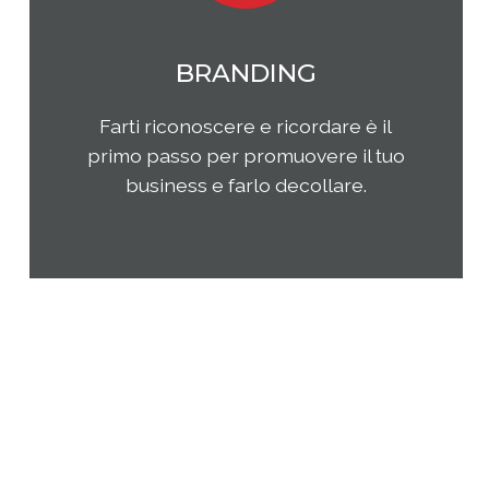
MARKETING
Qual è il tuo rapporto con i clienti e
come questi ultimi percepiscono la
tua impresa e i tuoi prodotti o
servizi? Come puoi migliorare la tua
presenza sul tuo mercato di
riferimento?