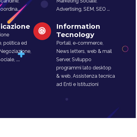
ocandine,
Marketing Sociale,
ordina...
Advertising, SEM, SEO ...
cazione
Information
Tecnology
ione
e, politica ed
Portali, e-commerce,
 Negoziazione,
News letters, web & mail
iale, ....
Server, Sviluppo
programmi lato desktop
& web, Assistenza tecnica
ad Enti e Istituzioni