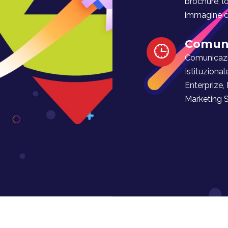
brochure, l
immagine co
Comuni
Comunicaz
Istituzional
Enterprize,
Marketing Soc