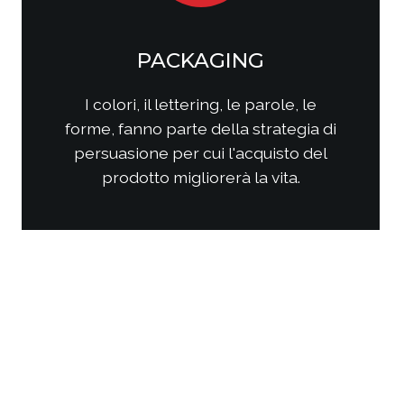
SOCIAL MEDIA
MARKETING
Come questi nuovi media
interagiscono con i consumatori?
Come interagire con clienti/utenti
al fine di produrre fidelizzazione?
Come comporre la strategia di
comunicazione per ottenere i
risultati sperati?