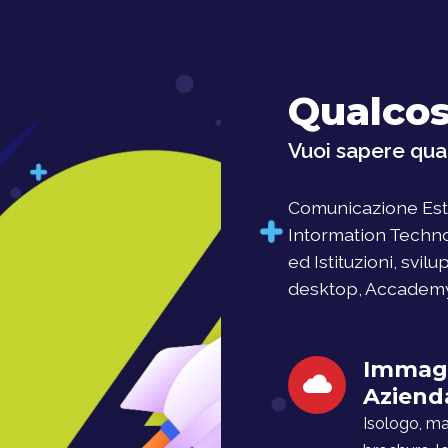
Qualcos
Vuoi sapere qual
Comunicazione Este
Intormation Techno
ed Istituzioni, svil
desktop, Accademy, 
Immag
Aziend
Isologo, man