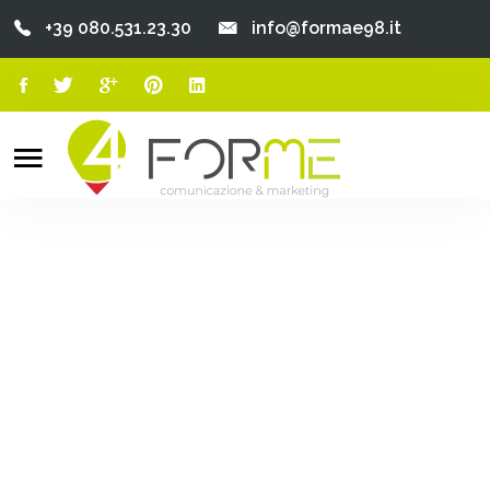
+39 080.531.23.30
info@formae98.it
Home
Chi Siamo
Search
o
Servizi
Portfolio
Clienti
Blog
Contatti