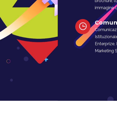
brochure, l
immagine co
Comuni
Comunicaz
Istituzional
Enterprize,
Marketing Soc