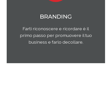
MARKETING
Qual è il tuo rapporto con i clienti e
come questi ultimi percepiscono la
tua impresa e i tuoi prodotti o
servizi? Come puoi migliorare la tua
presenza sul tuo mercato di
riferimento?