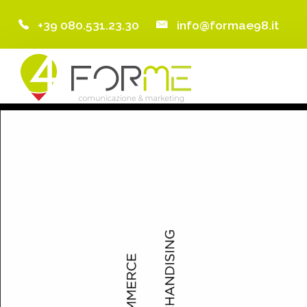
+39 080.531.23.30
info@formae98.it
Home
Chi Siamo
Servizi
Portfolio
Clienti
Blog
Contatti