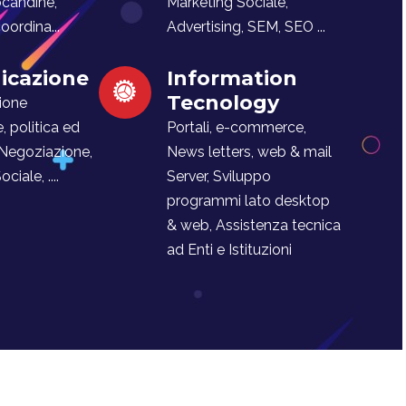
ocandine,
Marketing Sociale,
ordina...
Advertising, SEM, SEO ...
cazione
Information
Tecnology
ione
e, politica ed
Portali, e-commerce,
 Negoziazione,
News letters, web & mail
iale, ....
Server, Sviluppo
programmi lato desktop
& web, Assistenza tecnica
ad Enti e Istituzioni