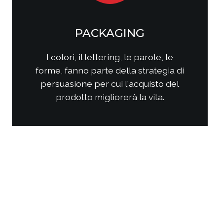
SOCIAL MEDIA
MARKETING
Come questi nuovi media
interagiscono con i consumatori?
Come interagire con clienti/utenti
al fine di produrre fidelizzazione?
Come comporre la strategia di
comunicazione per ottenere i
risultati sperati?