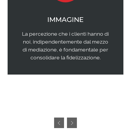
WEB MARKETING
Il web continua ad essere una
frontiera non facilmente
raggiungibile perchè considerata
semplice ed immediata. Avere
successo, però, richiedete sia un'
attenta analisi che una specifica
pianificazione delle attività.